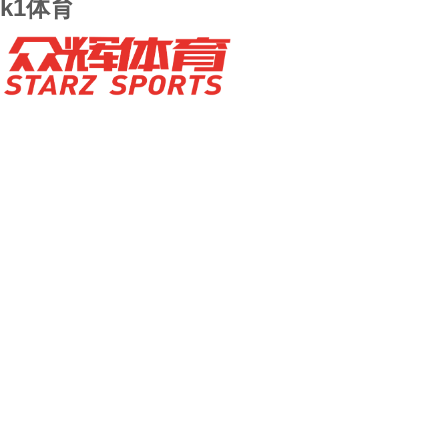
k1体育
k1体育
关于k1体育
运动员经纪
赛事运营
体育营销
体育培训
体育产业咨询
k1体育
联系我们