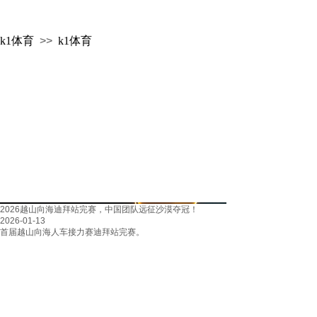
k1体育
>>
k1体育
2026越山向海迪拜站完赛，中国团队远征沙漠夺冠！
2026-01-13
首届越山向海人车接力赛迪拜站完赛。